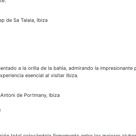
te.
ep de Sa Talaia, Ibiza
ntado a la orilla de la bahía, admirando la impresionante 
eriencia esencial al visitar Ibiza.
 Antoni de Portmany, Ibiza
m
ón total colocándolo firmemente entre los mejores clubes 