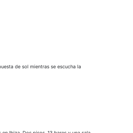
puesta de sol mientras se escucha la
en Ibiza. Dos pisos, 13 bares y una sala