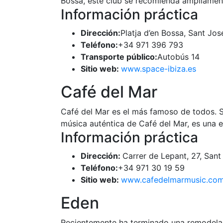
Bossa, este club se recomienda ampliamen
Información práctica
Dirección:
Platja d’en Bossa, Sant Jos
Teléfono:
+34 971 396 793
Transporte público:
Autobús 14
Sitio web:
www.space-ibiza.es
Café del Mar
Café del Mar es el más famoso de todos. Se
música auténtica de Café del Mar, es una exp
Información práctica
Dirección:
Carrer de Lepant, 27, Sant
Teléfono:
+34 971 30 19 59
Sitio web:
www.cafedelmarmusic.co
Eden
Recientemente ha terminado una remodelaci