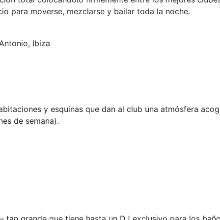
cio para moverse, mezclarse y bailar toda la noche.
Antonio, Ibiza
itaciones y esquinas que dan al club una atmósfera acoge
fines de semana).
– tan grande que tiene hasta un DJ exclusivo para los bañ