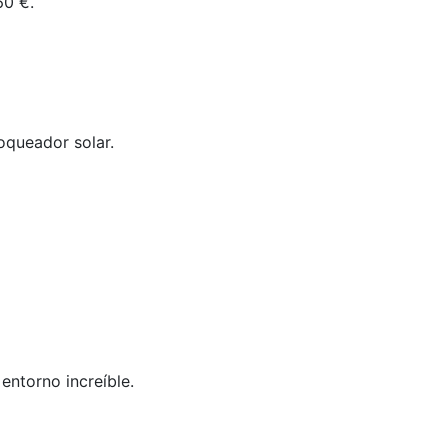
60 €.
loqueador solar.
entorno increíble.