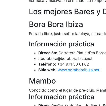
hermosa y masiva en el mundo. La temporad
Los mejores Bares y 
Bora Bora Ibiza
Entrada libre, justo sobre la playa, cerca 
Información práctica
Dirección:
Carretera Platja d’en Bossa
:
borabora@boraboraibiza.net
Teléfono:
+34 971 30 61 62
Sitio web:
www.boraboraibiza.net
Mambo
Conocido como el lugar de pre-club, Mambo 
Información práctica
Dirección:
Carrer de Vara de Rey 3, Sa