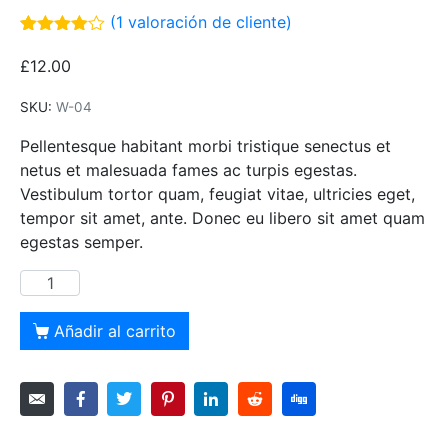
(
1
valoración de cliente)
Valorado
1
con
4.00
£
12.00
de 5 en
base a
SKU:
W-04
valoración
de un
cliente
Pellentesque habitant morbi tristique senectus et
netus et malesuada fames ac turpis egestas.
Vestibulum tortor quam, feugiat vitae, ultricies eget,
tempor sit amet, ante. Donec eu libero sit amet quam
egestas semper.
Añadir al carrito