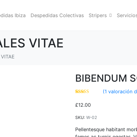
didas Ibiza
Despedidas Colectivas
Stripers
Servicio
LES VITAE
VITAE
BIBENDUM S
(
1
valoración d
Valorado con
1
5.00
de 5 en
£
12.00
base a
valoración de
SKU:
W-02
un cliente
Pellentesque habitant morb
fames ac turpis egestas. V