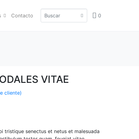
s
Contacto
0
ODALES VITAE
e cliente)
i tristique senectus et netus et malesuada
estibulum tortor quam, feugiat vitae,