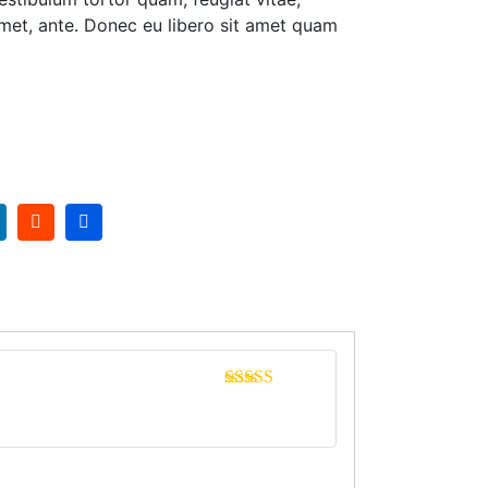
 amet, ante. Donec eu libero sit amet quam
Valorado con
5
de 5