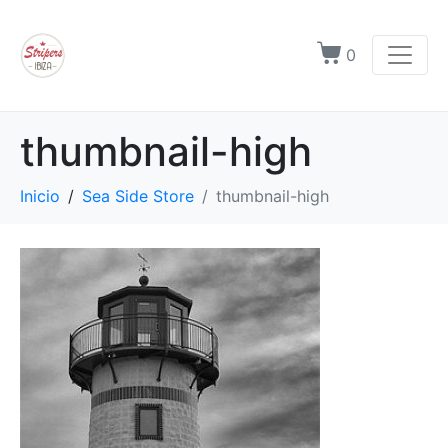
0
thumbnail-high
Inicio
Sea Side Store
thumbnail-high