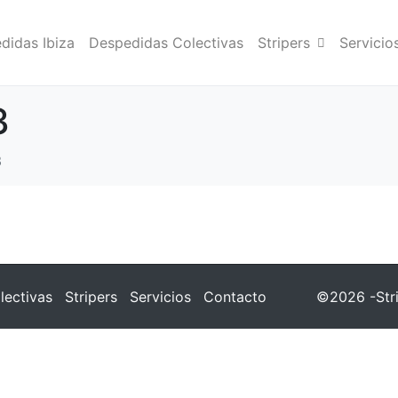
didas Ibiza
Despedidas Colectivas
Stripers
Servicio
3
3
lectivas
Stripers
Servicios
Contacto
©2026 -Stri